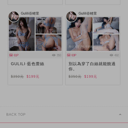
Gulili谷鲤里
Gulili谷鲤里
61P
350
63P
492
GULILI·藍色蕾絲
別以為穿了白絲就能饒過
你。
$350元
$199元
$350元
$199元
BACK TOP