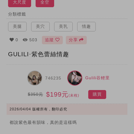
大尺度
全空
分類標籤
美腿
美穴
美乳
情趣
0
503
追蹤
分享
GULILI·紫色蕾絲情趣
Gulili谷鲤里
746235
$199元
$350元
購買
(未稅)
2026/04/04
版權所有，翻印必究
都說紫色最有韻味，真的是這樣嗎