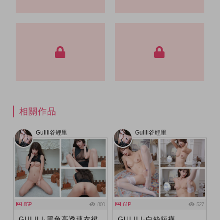
相關作品
Gulili谷鲤里
Gulili谷鲤里
85P
800
61P
527
GULILI·黑色高透連衣裙
GULILI·白絲短襪