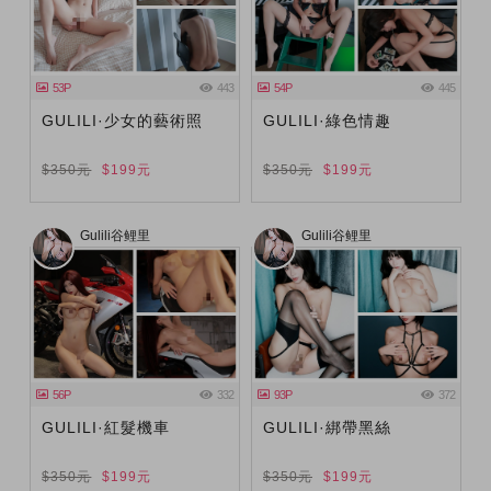
53P
443
54P
445
GULILI·少女的藝術照
GULILI·綠色情趣
$350元
$199元
$350元
$199元
Gulili谷鲤里
Gulili谷鲤里
56P
332
93P
372
GULILI·紅髮機車
GULILI·綁帶黑絲
$350元
$199元
$350元
$199元